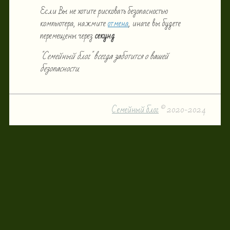
Если Вы не хотите рисковать безопасностью
компьютера, нажмите
отмена
, иначе вы будете
перемещены через
секунд
"Семейный блог" всегда заботится о вашей
безопасности.
Семейный блог
© 2020-2024