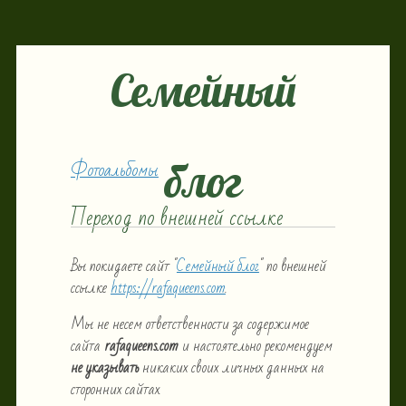
Семейный
Фотоальбомы
блог
Переход по внешней ссылке
Вы покидаете сайт "
Семейный блог
" по внешней
ссылке
https://rafaqueens.com
.
Мы не несем ответственности за содержимое
сайта
rafaqueens.com
и настоятельно рекомендуем
не указывать
никаких своих личных данных на
сторонних сайтах.