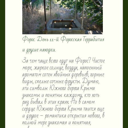
Форос. День 11-й. Форосская Террабития
и другие находки.
За чем чаще всего едут на Форос? Чистое
море, жаркое солнце, воздух, напоенный
ароматом сотен хвойных деревьев, горные
виды, спелые сочные фрукты. Думаю,
эти символы Южного берега Крыма
знакомы и понятны каждому, кто хоть
раз бывал в этих краях. Но в самом
сердце Южного берега Крыма таится еще
и другое – романтика открытия нового, в
полной мере знакомая и понятная,