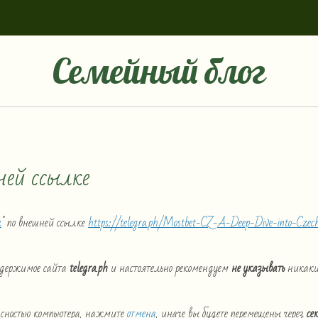
Семейный блог
ней ссылке
г
" по внешней ссылке
https://telegra.ph/Mostbet-CZ-A-Deep-Dive-into-Czech
содержимое сайта
telegra.ph
и настоятельно рекомендуем
не указывать
никаки
пасностью компьютера, нажмите
отмена
, иначе вы будете перемещены через
се