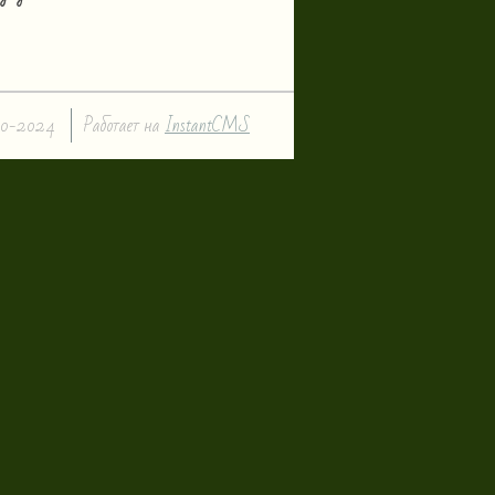
0-2024
Работает на
InstantCMS