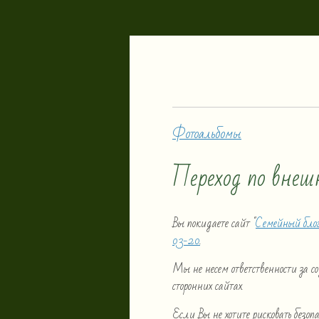
Фотоальбомы
Переход по внеш
Вы покидаете сайт "
Семейный бло
03-20
.
Мы не несем ответственности за 
сторонних сайтах.
Если Вы не хотите рисковать безо