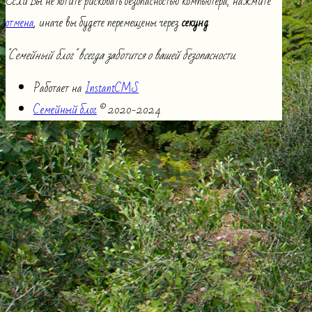
Если Вы не хотите рисковать безопасностью компьютера, нажмите
отмена
, иначе вы будете перемещены через
секунд
"Семейный блог" всегда заботится о вашей безопасности.
Работает на
InstantCMS
Семейный блог
© 2020-2024