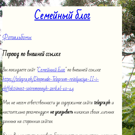
Семейный блог
Фотоальбомы
Переход по внешней ссылке
Вы покидаете сайт "
Семейный блог
" по внешней ссылке
https://telegra.ph/Deepnude-Telegram-revolyuciya-II-i-
ehffektivnost-sovremennyh-zerkal-10-14
.
Мы не несем ответственности за содержимое сайта
telegra.ph
и
настоятельно рекомендуем
не указывать
никаких своих личных
данных на сторонних сайтах.