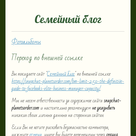
Семейный блог
Фотоальбомы
Переход по внешней ссылке
Вы покидаете сайт "
Семейный блог
" по внешней ссылке
https://snapchat-planetsorder.com/bm-limit-250-the-definitive-
guide-to-facebooks-elite-business-manager-capacity/
.
Мы не несем ответственности за содержимое сайта
snapchat-
planetsorder.com
и настоятельно рекомендуем
не указывать
никаких своих личных данных на сторонних сайтах.
Если Вы не хотите рисковать безопасностью компьютера,
нажмите
отмена
, иначе вы будете перемещены через
секунд