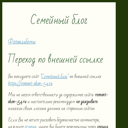
Семейный блог
Фотоальбомы
Переход по внешней ссылке
Вы покидаете сайт "
Семейный блог
" по внешней ссылке
https://remont-okon-54.ru
.
Мы не несем ответственности за содержимое сайта
remont-
okon-54.ru
и настоятельно рекомендуем
не указывать
никаких своих личных данных на сторонних сайтах.
Если Вы не хотите рисковать безопасностью компьютера,
нажмите
отмена
, иначе вы будете перемещены через
секунд