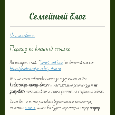
Семейный блог
Фотоальбомы
Переход по внешней ссылке
Вы покидаете сайт "
Семейный блог
" по внешней ссылке
https://kadastrovye-raboty-dom.ru
.
Мы не несем ответственности за содержимое сайта
kadastrovye-raboty-dom.ru
и настоятельно рекомендуем
не
указывать
никаких своих личных данных на сторонних сайтах.
Если Вы не хотите рисковать безопасностью компьютера,
нажмите
отмена
, иначе вы будете перемещены через
секунд