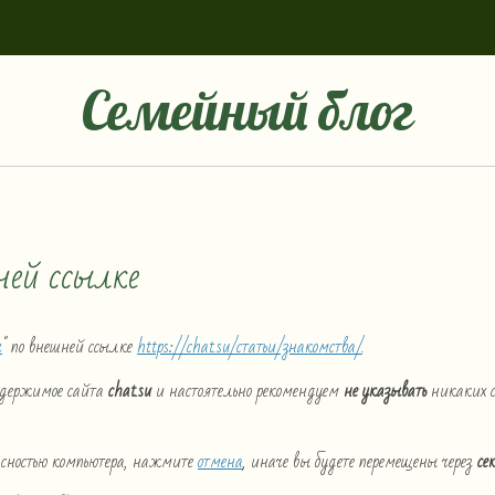
Семейный блог
ней ссылке
г
" по внешней ссылке
https://chat.su/статьи/знакомства/
.
содержимое сайта
chat.su
и настоятельно рекомендуем
не указывать
никаких с
пасностью компьютера, нажмите
отмена
, иначе вы будете перемещены через
се