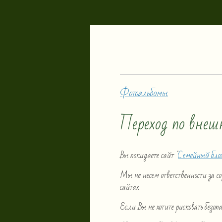
Фотоальбомы
Переход по внеш
Вы покидаете сайт "
Семейный бло
Мы не несем ответственности за 
сайтах.
Если Вы не хотите рисковать безо