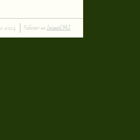
0-2024
Работает на
InstantCMS