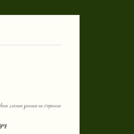
воих личных данных на сторонних
кунд