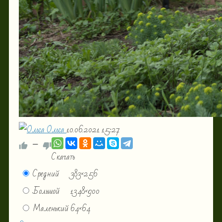
Ольга
10.06.2021
15:27
—
Скачать
Средний
383×256
Большой
1348×900
Маленький
64×64