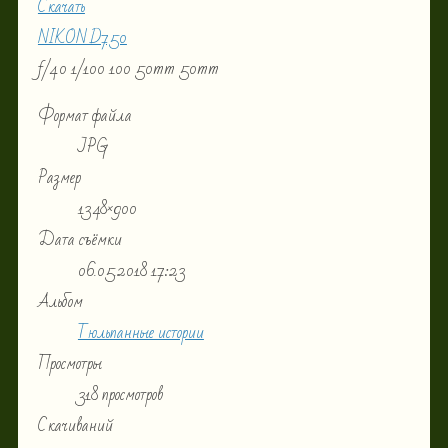
Скачать
NIKON D750
f/4.0
1/100
100
50mm
50mm
Формат файла
JPG
Размер
1348×900
Дата съёмки
06.05.2018
17:23
Альбом
Тюльпанные истории
Просмотры
318 просмотров
Скачиваний