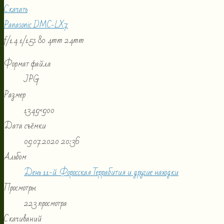
Скачать
Panasonic DMC-LX7
f/1.4
1/15s
80
4mm
24mm
Формат файла
JPG
Размер
1349×900
Дата съёмки
09.07.2020
20:36
Альбом
День 11-й. Форосская Террабития и другие находки
Просмотры
223 просмотра
Скачиваний