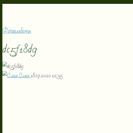
Фотоальбомы
dc5f18d9
Ольга
18.07.2020
12:35