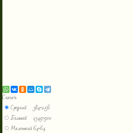
Скачать
Средний
384×256
Большой
1349×900
Маленький
64×64